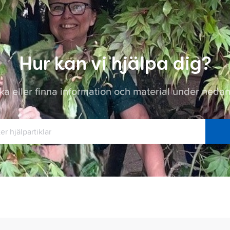
Hur kan vi hjälpa dig?
öka eller finna information och material under nedan