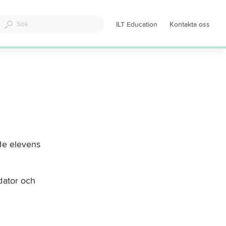
ILT Education
Kontakta oss
Öppnas
i
en
ny
flik
de elevens 
 dator och 