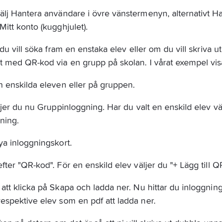
älj Hantera användare i övre vänstermenyn, alternativt H
itt konto (kugghjulet).
du vill söka fram en enstaka elev eller om du vill skriva ut
t med QR-kod via en grupp på skolan. I vårat exempel vis
n enskilda eleven eller på gruppen.
äljer du nu Gruppinloggning. Har du valt en enskild elev vä
ning.
ya inloggningskort.
ter "QR-kod". För en enskild elev väljer du "+ Lägg till Q
att klicka på Skapa och ladda ner. Nu hittar du inloggni
espektive elev som en pdf att ladda ner.