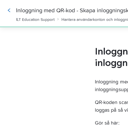
Inloggning med QR-kod - Skapa inloggningsk
ILT Education Support
Hantera användarkonton och inloggn
0%
Inlogg
inloggn
Inloggning med
inloggningsupp
QR-koden scan
loggas på så vi
Gör så här: