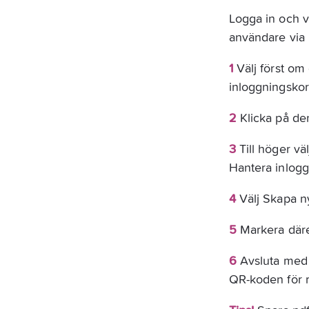
Logga in och v
användare via M
1
Välj först om 
inloggningskor
2
Klicka på de
3
 Till höger v
Hantera inlogg
4
 Välj Skapa n
5
Markera däref
6 
Avsluta med 
QR-koden för r