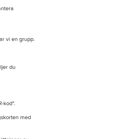
antera 
 
ar vi en grupp.
ljer du 
R-kod".
ngskorten med 